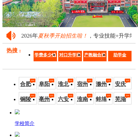
2026年
夏秋季开始招生啦！
，专业技能+升学培养·
热搜 :
学费多少钱
对口升学班
产教融合班
助学金
合肥
阜阳
淮北
宿州
滁州
安庆
铜陵
亳州
六安
淮南
蚌埠
芜湖
学校简介