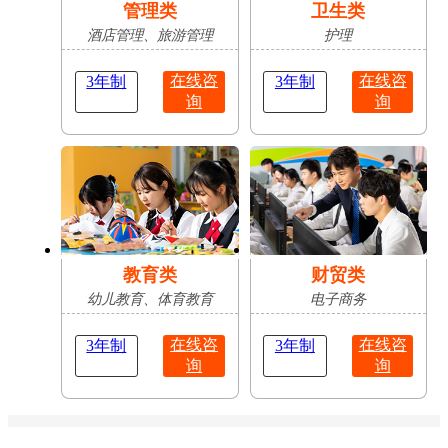
管理类
卫生类
酒店管理、旅游管理
护理
在线咨
在线咨
3年制
3年制
询
询
教育类
财贸类
幼儿教育、体育教育
电子商务
在线咨
在线咨
3年制
3年制
询
询