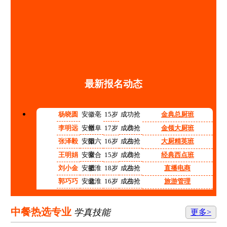
最新报名动态
杨晓圆
安徽亳
15岁
成功抢
金典总厨班
州
占
李明远
安徽阜
17岁
成功抢
金领大厨班
阳
占
张泽毅
安徽六
16岁
成功抢
大厨精英班
安
占
王明娟
安徽合
15岁
成功抢
经典西点班
肥
占
刘小金
安徽淮
18岁
成功抢
直播电商
北
占
郭巧巧
安徽淮
16岁
成功抢
旅游管理
南
占
程红红
安徽铜
14岁
成功抢
高中阶段预备技师班
陵
占
张志强
安徽宿
15岁
成功抢
计算机应用技术
中餐热选专业
学真技能
更多>
州
占
李涛
安徽合
17岁
成功抢
机电技术应用