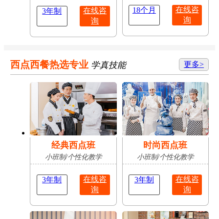
在线咨
18个月
在线咨
3年制
询
询
西点西餐热选专业
学真技能
更多>
经典西点班
时尚西点班
小班制/个性化教学
小班制/个性化教学
在线咨
在线咨
3年制
3年制
询
询