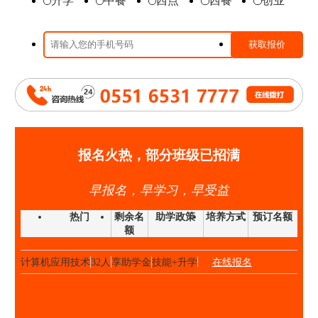
升学
中餐
西点
西餐
创业
时尚西点班
23人
享助学金
技能+升学
在线报名
高端私厨班
20人
享助学金
技能+就业
在线报名
大厨精英班
32人
享助学金
技能+升学
在线报名
高中阶段预备技师班
25人
享助学金
技能+就业
在线报名
高端私厨班
22人
享助学金
技能+就业
在线报名
金领大厨班
26人
享助学金
技能+升学
在线报名
西点西餐国际大师班
40人
享助学金
技能+升学
在线报名
报名火热，部分班级已招满
国际形象设计
28人
享助学金
技能+升学
在线报名
早报名，早学习，早受益
经典西点班
32人
享助学金
技能+升学
在线报名
时尚西点班
23人
享助学金
技能+升学
在线报名
热门
剩余名
助学政策
培养方式
预订名额
额
金典总厨班
20人
享助学金
技能+升学
在线报名
计算机应用技术
32人
享助学金
技能+升学
在线报名