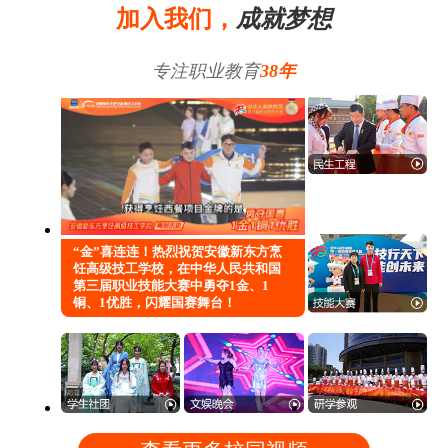
加入我们，
成就梦想
专注职业教育
38年
“金”喜连连！热烈祝贺安徽新东方烹
饪高级技工学校，在中华人民共和国
第三届职业技能大赛中勇夺1金、1
铜、1优胜，闪耀国赛舞台！