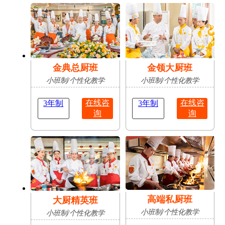
肥
占
陈志豪
安徽亳
16岁
成功抢
无人机应用技术
州
占
金典总厨班
金领大厨班
小班制/个性化教学
小班制/个性化教学
在线咨
在线咨
3年制
3年制
询
询
高端私厨班
大厨精英班
小班制/个性化教学
小班制/个性化教学