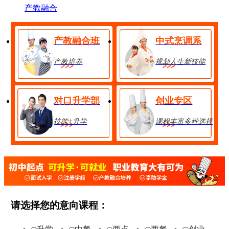
产教融合
产教融合班
中式烹调系
产教培养
规划人生新技能
对口升学部
创业专区
技能+升学
课程丰富多种选择
金典总厨班
28人
享助学金
技能+升学
在线报名
请选择您的意向课程：
经典西点班
32人
享助学金
技能+升学
在线报名