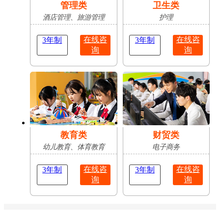
管理类
卫生类
酒店管理、旅游管理
护理
在线咨
在线咨
3年制
3年制
询
询
教育类
财贸类
幼儿教育、体育教育
电子商务
在线咨
在线咨
3年制
3年制
询
询