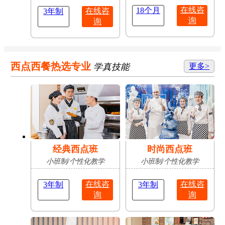
在线咨
18个月
在线咨
3年制
询
询
西点西餐热选专业
学真技能
更多>
经典西点班
时尚西点班
小班制/个性化教学
小班制/个性化教学
在线咨
在线咨
3年制
3年制
询
询