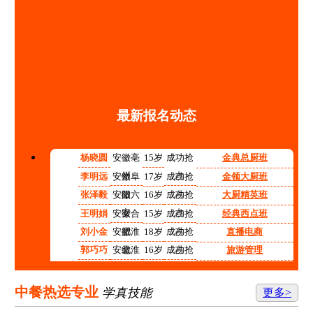
最新报名动态
杨晓圆
安徽亳
15岁
成功抢
金典总厨班
州
占
李明远
安徽阜
17岁
成功抢
金领大厨班
阳
占
张泽毅
安徽六
16岁
成功抢
大厨精英班
安
占
王明娟
安徽合
15岁
成功抢
经典西点班
肥
占
刘小金
安徽淮
18岁
成功抢
直播电商
北
占
郭巧巧
安徽淮
16岁
成功抢
旅游管理
南
占
程红红
安徽铜
14岁
成功抢
高中阶段预备技师班
陵
占
张志强
安徽宿
15岁
成功抢
计算机应用技术
中餐热选专业
学真技能
更多>
州
占
李涛
安徽合
17岁
成功抢
机电技术应用