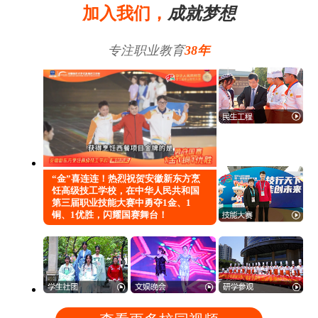
加入我们，
成就梦想
专注职业教育
38年
“金”喜连连！热烈祝贺安徽新东方烹
饪高级技工学校，在中华人民共和国
第三届职业技能大赛中勇夺1金、1
铜、1优胜，闪耀国赛舞台！