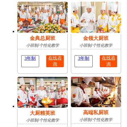
肥
占
陈志豪
安徽亳
16岁
成功抢
无人机应用技术
州
占
金典总厨班
金领大厨班
小班制/个性化教学
小班制/个性化教学
在线咨
在线咨
3年制
3年制
询
询
高端私厨班
大厨精英班
小班制/个性化教学
小班制/个性化教学