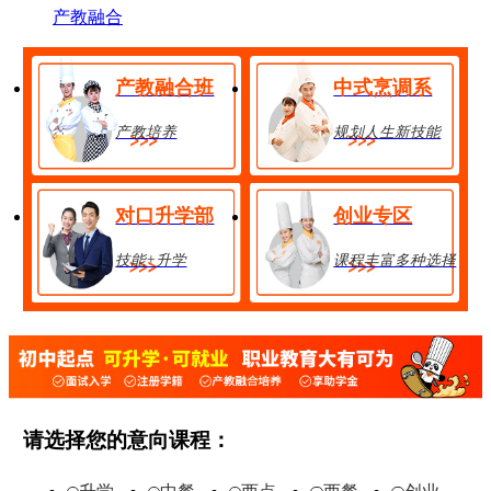
产教融合
产教融合班
中式烹调系
产教培养
规划人生新技能
对口升学部
创业专区
技能+升学
课程丰富多种选择
金典总厨班
28人
享助学金
技能+升学
在线报名
请选择您的意向课程：
经典西点班
32人
享助学金
技能+升学
在线报名