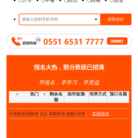
升学
中餐
西点
西餐
创业
时尚西点班
23人
享助学金
技能+升学
在线报名
高端私厨班
20人
享助学金
技能+就业
在线报名
大厨精英班
32人
享助学金
技能+升学
在线报名
高中阶段预备技师班
25人
享助学金
技能+就业
在线报名
高端私厨班
22人
享助学金
技能+就业
在线报名
金领大厨班
26人
享助学金
技能+升学
在线报名
西点西餐国际大师班
40人
享助学金
技能+升学
在线报名
报名火热，部分班级已招满
国际形象设计
28人
享助学金
技能+升学
在线报名
早报名，早学习，早受益
经典西点班
32人
享助学金
技能+升学
在线报名
时尚西点班
23人
享助学金
技能+升学
在线报名
热门
剩余名
助学政策
培养方式
预订名额
额
金典总厨班
20人
享助学金
技能+升学
在线报名
计算机应用技术
32人
享助学金
技能+升学
在线报名