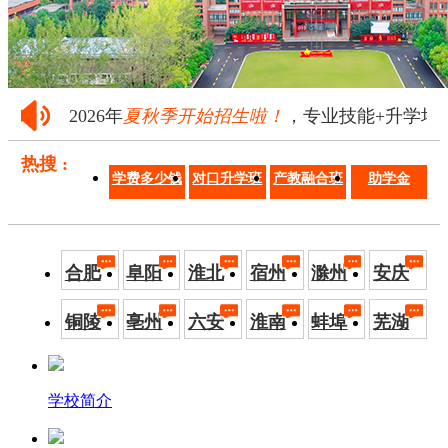
2026年
夏秋季开始招生啦！
，专业技能+升学培养·
热搜 :
学费多少钱
对口升学班
产教融合班
助学金
合肥
阜阳
淮北
宿州
滁州
安庆
铜陵
亳州
六安
淮南
蚌埠
芜湖
学校简介