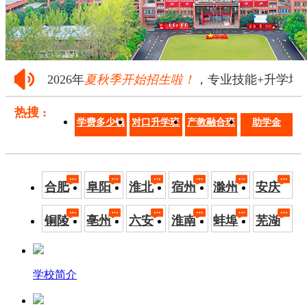
2026年
夏秋季开始招生啦！
，专业技能+升学培养·
热搜 :
学费多少钱
对口升学班
产教融合班
助学金
合肥
阜阳
淮北
宿州
滁州
安庆
铜陵
亳州
六安
淮南
蚌埠
芜湖
学校简介