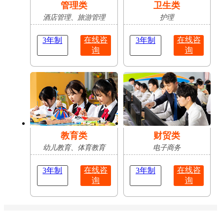
管理类
卫生类
酒店管理、旅游管理
护理
在线咨
在线咨
3年制
3年制
询
询
教育类
财贸类
幼儿教育、体育教育
电子商务
在线咨
在线咨
3年制
3年制
询
询