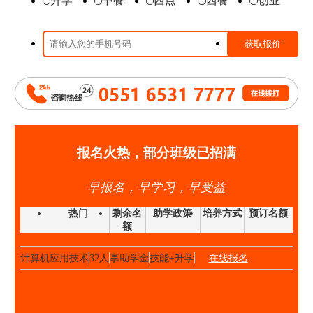
升学
中餐
西点
西餐
创业
时尚西点班
23人
享助学金
技能+升学
在线报名
高端私厨班
20人
享助学金
技能+就业
在线报名
大厨精英班
32人
享助学金
技能+升学
在线报名
高中阶段预备技师班
25人
享助学金
技能+就业
在线报名
高端私厨班
22人
享助学金
技能+就业
在线报名
金领大厨班
26人
享助学金
技能+升学
在线报名
西点西餐国际大师班
40人
享助学金
技能+升学
在线报名
报名火热，部分班级已招满
国际形象设计
28人
享助学金
技能+升学
在线报名
早报名，早学习，早受益
经典西点班
32人
享助学金
技能+升学
在线报名
时尚西点班
23人
享助学金
技能+升学
在线报名
热门
剩余名
助学政策
培养方式
预订名额
额
金典总厨班
20人
享助学金
技能+升学
在线报名
计算机应用技术
32人
享助学金
技能+升学
在线报名