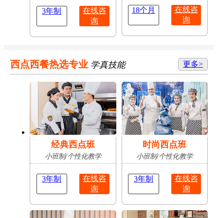
在线咨
18个月
在线咨
3年制
询
询
西点西餐热选专业
学真技能
更多>
经典西点班
时尚西点班
小班制/个性化教学
小班制/个性化教学
在线咨
在线咨
3年制
3年制
询
询