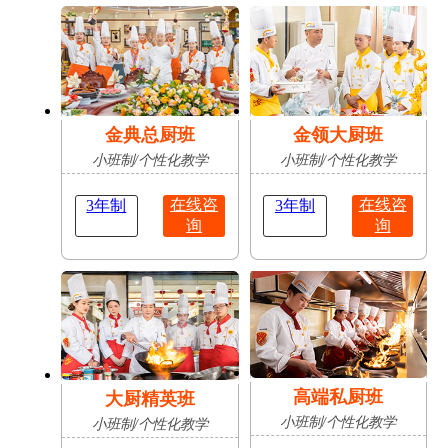
肥
占
陈志豪
安徽亳
16岁
成功抢
无人机应用技术
州
占
金典总厨班
金领大厨班
小班制/个性化教学
小班制/个性化教学
在线咨
在线咨
3年制
3年制
询
询
高端私厨班
大厨精英班
小班制/个性化教学
小班制/个性化教学