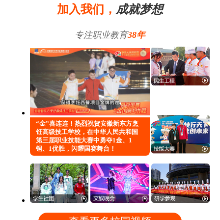
加入我们，
成就梦想
专注职业教育
38年
“金”喜连连！热烈祝贺安徽新东方烹
饪高级技工学校，在中华人民共和国
第三届职业技能大赛中勇夺1金、1
铜、1优胜，闪耀国赛舞台！