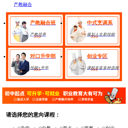
产教融合
产教融合班
中式烹调系
产教培养
规划人生新技能
对口升学部
创业专区
技能+升学
课程丰富多种选择
金典总厨班
28人
享助学金
技能+升学
在线报名
请选择您的意向课程：
经典西点班
32人
享助学金
技能+升学
在线报名