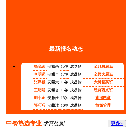
最新报名动态
杨晓圆
安徽亳
15岁
成功抢
金典总厨班
州
占
李明远
安徽阜
17岁
成功抢
金领大厨班
阳
占
张泽毅
安徽六
16岁
成功抢
大厨精英班
安
占
王明娟
安徽合
15岁
成功抢
经典西点班
肥
占
刘小金
安徽淮
18岁
成功抢
直播电商
北
占
郭巧巧
安徽淮
16岁
成功抢
旅游管理
南
占
程红红
安徽铜
14岁
成功抢
高中阶段预备技师班
陵
占
张志强
安徽宿
15岁
成功抢
计算机应用技术
中餐热选专业
学真技能
更多>
州
占
李涛
安徽合
17岁
成功抢
机电技术应用