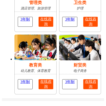
管理类
卫生类
酒店管理、旅游管理
护理
在线咨
在线咨
3年制
3年制
询
询
教育类
财贸类
幼儿教育、体育教育
电子商务
在线咨
在线咨
3年制
3年制
询
询