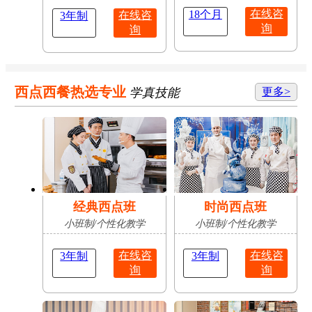
在线咨
18个月
在线咨
3年制
询
询
西点西餐热选专业
学真技能
更多>
经典西点班
时尚西点班
小班制/个性化教学
小班制/个性化教学
在线咨
在线咨
3年制
3年制
询
询