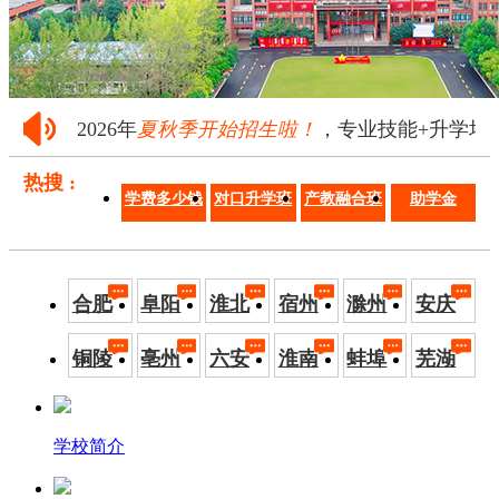
2026年
夏秋季开始招生啦！
，专业技能+升学培养·
热搜 :
学费多少钱
对口升学班
产教融合班
助学金
合肥
阜阳
淮北
宿州
滁州
安庆
铜陵
亳州
六安
淮南
蚌埠
芜湖
学校简介