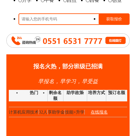
升学
中餐
西点
西餐
创业
时尚西点班
23人
享助学金
技能+升学
在线报名
高端私厨班
20人
享助学金
技能+就业
在线报名
大厨精英班
32人
享助学金
技能+升学
在线报名
高中阶段预备技师班
25人
享助学金
技能+就业
在线报名
高端私厨班
22人
享助学金
技能+就业
在线报名
金领大厨班
26人
享助学金
技能+升学
在线报名
西点西餐国际大师班
40人
享助学金
技能+升学
在线报名
报名火热，部分班级已招满
国际形象设计
28人
享助学金
技能+升学
在线报名
早报名，早学习，早受益
经典西点班
32人
享助学金
技能+升学
在线报名
时尚西点班
23人
享助学金
技能+升学
在线报名
热门
剩余名
助学政策
培养方式
预订名额
额
金典总厨班
20人
享助学金
技能+升学
在线报名
计算机应用技术
32人
享助学金
技能+升学
在线报名