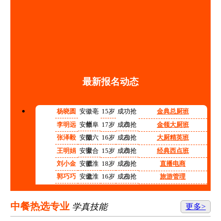
最新报名动态
杨晓圆
安徽亳
15岁
成功抢
金典总厨班
州
占
李明远
安徽阜
17岁
成功抢
金领大厨班
阳
占
张泽毅
安徽六
16岁
成功抢
大厨精英班
安
占
王明娟
安徽合
15岁
成功抢
经典西点班
肥
占
刘小金
安徽淮
18岁
成功抢
直播电商
北
占
郭巧巧
安徽淮
16岁
成功抢
旅游管理
南
占
程红红
安徽铜
14岁
成功抢
高中阶段预备技师班
陵
占
张志强
安徽宿
15岁
成功抢
计算机应用技术
中餐热选专业
学真技能
更多>
州
占
李涛
安徽合
17岁
成功抢
机电技术应用