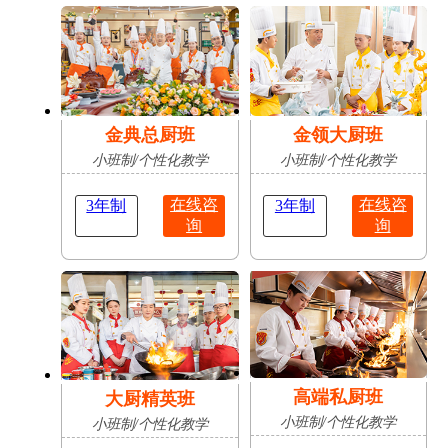
肥
占
陈志豪
安徽亳
16岁
成功抢
无人机应用技术
州
占
金典总厨班
金领大厨班
小班制/个性化教学
小班制/个性化教学
在线咨
在线咨
3年制
3年制
询
询
高端私厨班
大厨精英班
小班制/个性化教学
小班制/个性化教学