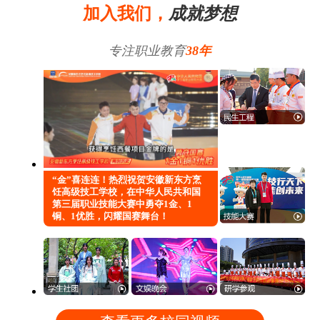
加入我们，
成就梦想
专注职业教育
38年
“金”喜连连！热烈祝贺安徽新东方烹
饪高级技工学校，在中华人民共和国
第三届职业技能大赛中勇夺1金、1
铜、1优胜，闪耀国赛舞台！