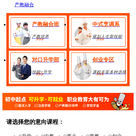
产教融合
产教融合班
中式烹调系
产教培养
规划人生新技能
对口升学部
创业专区
技能+升学
课程丰富多种选择
金典总厨班
28人
享助学金
技能+升学
在线报名
请选择您的意向课程：
经典西点班
32人
享助学金
技能+升学
在线报名