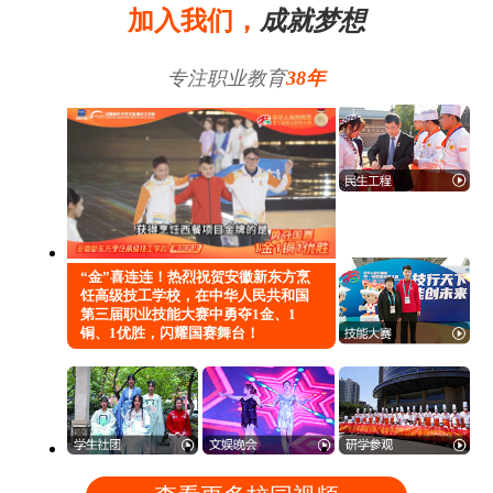
加入我们，
成就梦想
专注职业教育
38年
“金”喜连连！热烈祝贺安徽新东方烹
饪高级技工学校，在中华人民共和国
第三届职业技能大赛中勇夺1金、1
铜、1优胜，闪耀国赛舞台！