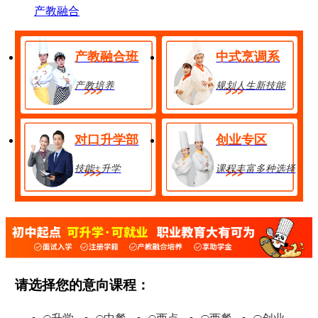
产教融合
产教融合班
中式烹调系
产教培养
规划人生新技能
对口升学部
创业专区
技能+升学
课程丰富多种选择
金典总厨班
28人
享助学金
技能+升学
在线报名
请选择您的意向课程：
经典西点班
32人
享助学金
技能+升学
在线报名