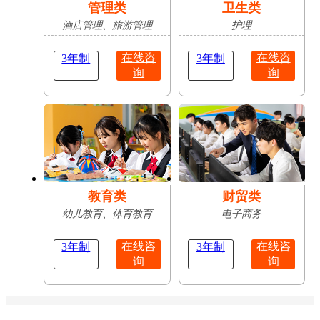
管理类
卫生类
酒店管理、旅游管理
护理
在线咨
在线咨
3年制
3年制
询
询
教育类
财贸类
幼儿教育、体育教育
电子商务
在线咨
在线咨
3年制
3年制
询
询