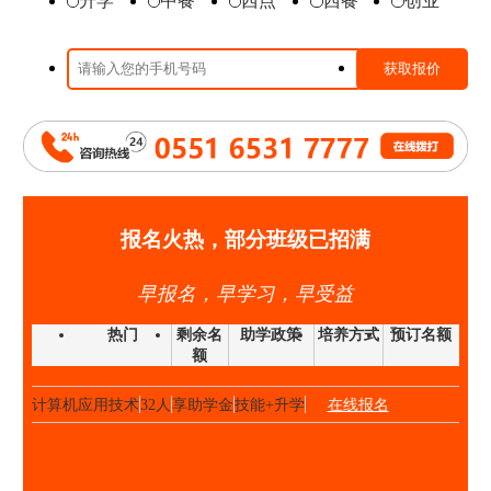
升学
中餐
西点
西餐
创业
时尚西点班
23人
享助学金
技能+升学
在线报名
高端私厨班
20人
享助学金
技能+就业
在线报名
大厨精英班
32人
享助学金
技能+升学
在线报名
高中阶段预备技师班
25人
享助学金
技能+就业
在线报名
高端私厨班
22人
享助学金
技能+就业
在线报名
金领大厨班
26人
享助学金
技能+升学
在线报名
西点西餐国际大师班
40人
享助学金
技能+升学
在线报名
报名火热，部分班级已招满
国际形象设计
28人
享助学金
技能+升学
在线报名
早报名，早学习，早受益
经典西点班
32人
享助学金
技能+升学
在线报名
时尚西点班
23人
享助学金
技能+升学
在线报名
热门
剩余名
助学政策
培养方式
预订名额
额
金典总厨班
20人
享助学金
技能+升学
在线报名
计算机应用技术
32人
享助学金
技能+升学
在线报名