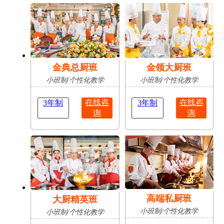
肥
占
陈志豪
安徽亳
16岁
成功抢
无人机应用技术
州
占
金典总厨班
金领大厨班
小班制/个性化教学
小班制/个性化教学
在线咨
在线咨
3年制
3年制
询
询
高端私厨班
大厨精英班
小班制/个性化教学
小班制/个性化教学