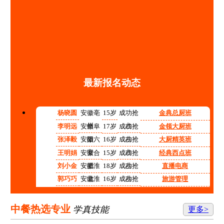
最新报名动态
杨晓圆
安徽亳
15岁
成功抢
金典总厨班
州
占
李明远
安徽阜
17岁
成功抢
金领大厨班
阳
占
张泽毅
安徽六
16岁
成功抢
大厨精英班
安
占
王明娟
安徽合
15岁
成功抢
经典西点班
肥
占
刘小金
安徽淮
18岁
成功抢
直播电商
北
占
郭巧巧
安徽淮
16岁
成功抢
旅游管理
南
占
程红红
安徽铜
14岁
成功抢
高中阶段预备技师班
陵
占
张志强
安徽宿
15岁
成功抢
计算机应用技术
中餐热选专业
学真技能
更多>
州
占
李涛
安徽合
17岁
成功抢
机电技术应用