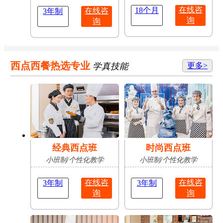
在线咨
18个月
在线咨
3年制
询
询
西点西餐热选专业
学真技能
更多>
经典西点班
时尚西点班
小班制/个性化教学
小班制/个性化教学
在线咨
在线咨
3年制
3年制
询
询