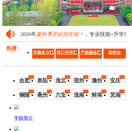
2026年
夏秋季开始招生啦！
，专业技能+升学培养·
热搜 :
学费多少钱
对口升学班
产教融合班
助学金
合肥
阜阳
淮北
宿州
滁州
安庆
铜陵
亳州
六安
淮南
蚌埠
芜湖
学校简介