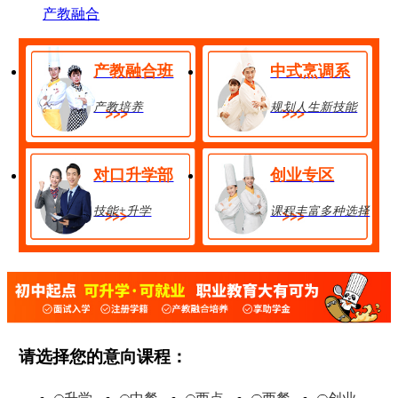
产教融合
产教融合班
中式烹调系
产教培养
规划人生新技能
对口升学部
创业专区
技能+升学
课程丰富多种选择
金典总厨班
28人
享助学金
技能+升学
在线报名
请选择您的意向课程：
经典西点班
32人
享助学金
技能+升学
在线报名