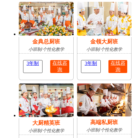
肥
占
陈志豪
安徽亳
16岁
成功抢
无人机应用技术
州
占
金典总厨班
金领大厨班
小班制/个性化教学
小班制/个性化教学
在线咨
在线咨
3年制
3年制
询
询
高端私厨班
大厨精英班
小班制/个性化教学
小班制/个性化教学