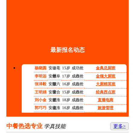
最新报名动态
杨晓圆
安徽亳
15岁
成功抢
金典总厨班
州
占
李明远
安徽阜
17岁
成功抢
金领大厨班
阳
占
张泽毅
安徽六
16岁
成功抢
大厨精英班
安
占
王明娟
安徽合
15岁
成功抢
经典西点班
肥
占
刘小金
安徽淮
18岁
成功抢
直播电商
北
占
郭巧巧
安徽淮
16岁
成功抢
旅游管理
南
占
程红红
安徽铜
14岁
成功抢
高中阶段预备技师班
陵
占
张志强
安徽宿
15岁
成功抢
计算机应用技术
中餐热选专业
学真技能
更多>
州
占
李涛
安徽合
17岁
成功抢
机电技术应用