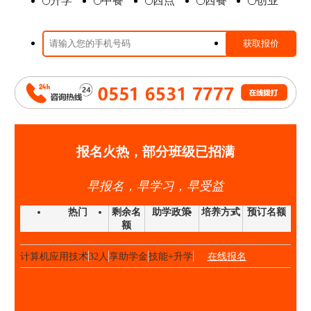
升学
中餐
西点
西餐
创业
时尚西点班
23人
享助学金
技能+升学
在线报名
高端私厨班
20人
享助学金
技能+就业
在线报名
大厨精英班
32人
享助学金
技能+升学
在线报名
高中阶段预备技师班
25人
享助学金
技能+就业
在线报名
高端私厨班
22人
享助学金
技能+就业
在线报名
金领大厨班
26人
享助学金
技能+升学
在线报名
西点西餐国际大师班
40人
享助学金
技能+升学
在线报名
报名火热，部分班级已招满
国际形象设计
28人
享助学金
技能+升学
在线报名
早报名，早学习，早受益
经典西点班
32人
享助学金
技能+升学
在线报名
时尚西点班
23人
享助学金
技能+升学
在线报名
热门
剩余名
助学政策
培养方式
预订名额
额
金典总厨班
20人
享助学金
技能+升学
在线报名
计算机应用技术
32人
享助学金
技能+升学
在线报名