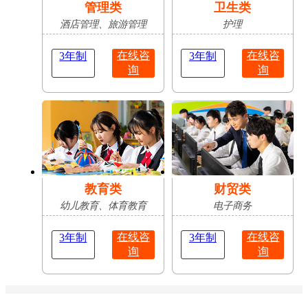
管理类
卫生类
酒店管理、旅游管理
护理
在线咨
在线咨
3年制
3年制
询
询
教育类
财贸类
幼儿教育、体育教育
电子商务
在线咨
在线咨
3年制
3年制
询
询