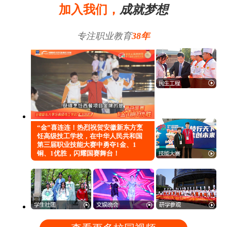
加入我们，
成就梦想
专注职业教育
38年
“金”喜连连！热烈祝贺安徽新东方烹
饪高级技工学校，在中华人民共和国
第三届职业技能大赛中勇夺1金、1
铜、1优胜，闪耀国赛舞台！