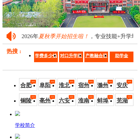
2026年
夏秋季开始招生啦！
，专业技能+升学培养·
热搜 :
学费多少钱
对口升学班
产教融合班
助学金
合肥
阜阳
淮北
宿州
滁州
安庆
铜陵
亳州
六安
淮南
蚌埠
芜湖
学校简介