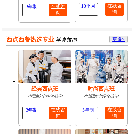
在线咨
18个月
在线咨
3年制
询
询
西点西餐热选专业
学真技能
更多>
经典西点班
时尚西点班
小班制/个性化教学
小班制/个性化教学
在线咨
在线咨
3年制
3年制
询
询