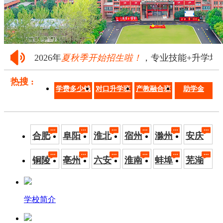
2026年
夏秋季开始招生啦！
，专业技能+升学培养·
热搜 :
学费多少钱
对口升学班
产教融合班
助学金
合肥
阜阳
淮北
宿州
滁州
安庆
铜陵
亳州
六安
淮南
蚌埠
芜湖
学校简介