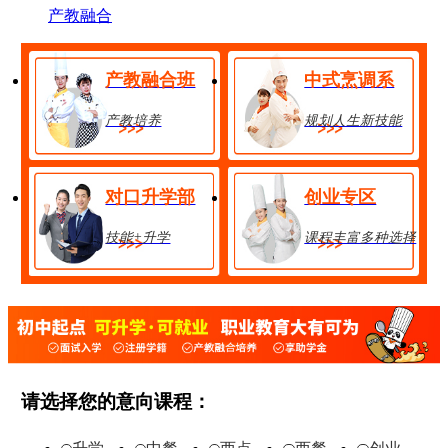
产教融合
产教融合班
中式烹调系
产教培养
规划人生新技能
对口升学部
创业专区
技能+升学
课程丰富多种选择
金典总厨班
28人
享助学金
技能+升学
在线报名
请选择您的意向课程：
经典西点班
32人
享助学金
技能+升学
在线报名