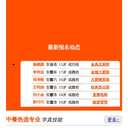
最新报名动态
杨晓圆
安徽亳
15岁
成功抢
金典总厨班
州
占
李明远
安徽阜
17岁
成功抢
金领大厨班
阳
占
张泽毅
安徽六
16岁
成功抢
大厨精英班
安
占
王明娟
安徽合
15岁
成功抢
经典西点班
肥
占
刘小金
安徽淮
18岁
成功抢
直播电商
北
占
郭巧巧
安徽淮
16岁
成功抢
旅游管理
南
占
程红红
安徽铜
14岁
成功抢
高中阶段预备技师班
陵
占
张志强
安徽宿
15岁
成功抢
计算机应用技术
中餐热选专业
学真技能
更多>
州
占
李涛
安徽合
17岁
成功抢
机电技术应用