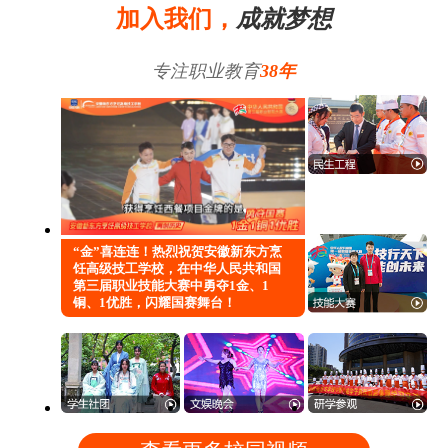
加入我们，
成就梦想
专注职业教育
38年
“金”喜连连！热烈祝贺安徽新东方烹
饪高级技工学校，在中华人民共和国
第三届职业技能大赛中勇夺1金、1
铜、1优胜，闪耀国赛舞台！