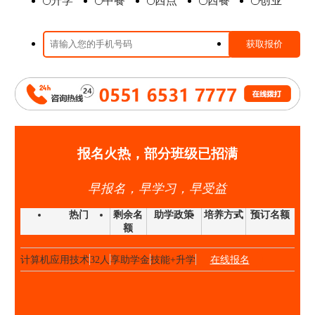
升学
中餐
西点
西餐
创业
时尚西点班
23人
享助学金
技能+升学
在线报名
高端私厨班
20人
享助学金
技能+就业
在线报名
大厨精英班
32人
享助学金
技能+升学
在线报名
高中阶段预备技师班
25人
享助学金
技能+就业
在线报名
高端私厨班
22人
享助学金
技能+就业
在线报名
金领大厨班
26人
享助学金
技能+升学
在线报名
西点西餐国际大师班
40人
享助学金
技能+升学
在线报名
报名火热，部分班级已招满
国际形象设计
28人
享助学金
技能+升学
在线报名
早报名，早学习，早受益
经典西点班
32人
享助学金
技能+升学
在线报名
时尚西点班
23人
享助学金
技能+升学
在线报名
热门
剩余名
助学政策
培养方式
预订名额
额
金典总厨班
20人
享助学金
技能+升学
在线报名
计算机应用技术
32人
享助学金
技能+升学
在线报名