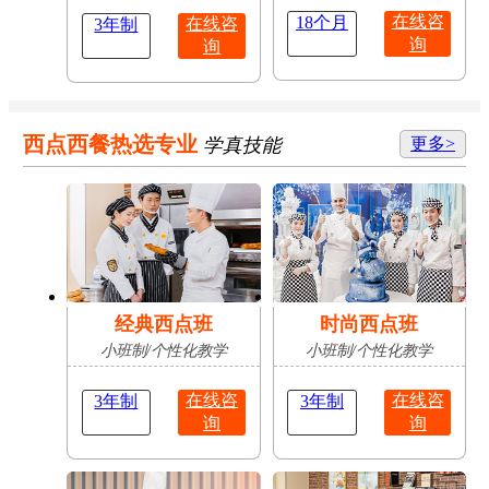
在线咨
18个月
在线咨
3年制
询
询
西点西餐热选专业
学真技能
更多>
经典西点班
时尚西点班
小班制/个性化教学
小班制/个性化教学
在线咨
在线咨
3年制
3年制
询
询