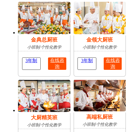
肥
占
陈志豪
安徽亳
16岁
成功抢
无人机应用技术
州
占
金典总厨班
金领大厨班
小班制/个性化教学
小班制/个性化教学
在线咨
在线咨
3年制
3年制
询
询
高端私厨班
大厨精英班
小班制/个性化教学
小班制/个性化教学