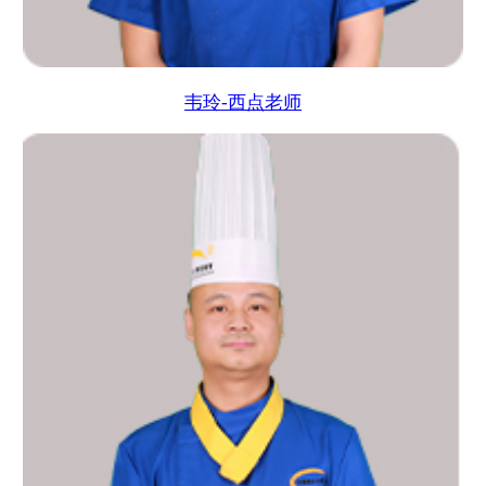
韦玲-西点老师