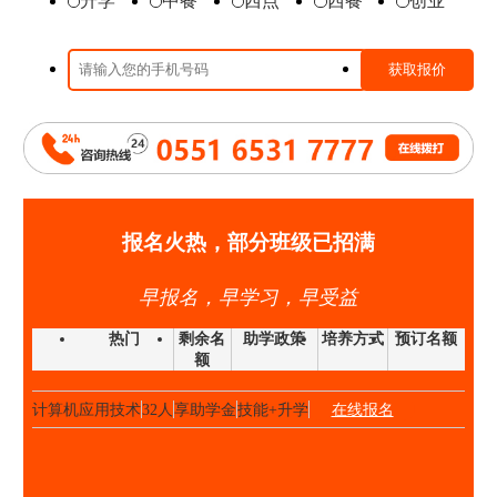
升学
中餐
西点
西餐
创业
时尚西点班
23人
享助学金
技能+升学
在线报名
高端私厨班
20人
享助学金
技能+就业
在线报名
大厨精英班
32人
享助学金
技能+升学
在线报名
高中阶段预备技师班
25人
享助学金
技能+就业
在线报名
高端私厨班
22人
享助学金
技能+就业
在线报名
金领大厨班
26人
享助学金
技能+升学
在线报名
西点西餐国际大师班
40人
享助学金
技能+升学
在线报名
报名火热，部分班级已招满
国际形象设计
28人
享助学金
技能+升学
在线报名
早报名，早学习，早受益
经典西点班
32人
享助学金
技能+升学
在线报名
时尚西点班
23人
享助学金
技能+升学
在线报名
热门
剩余名
助学政策
培养方式
预订名额
额
金典总厨班
20人
享助学金
技能+升学
在线报名
计算机应用技术
32人
享助学金
技能+升学
在线报名