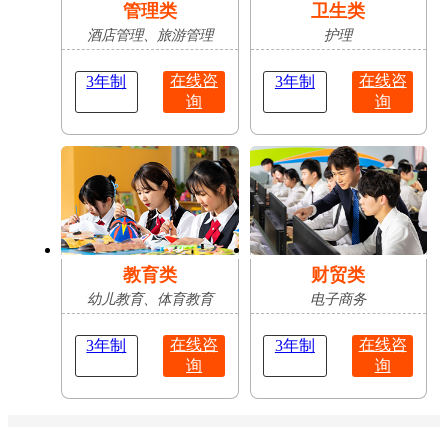
管理类
卫生类
酒店管理、旅游管理
护理
在线咨
在线咨
3年制
3年制
询
询
教育类
财贸类
幼儿教育、体育教育
电子商务
在线咨
在线咨
3年制
3年制
询
询