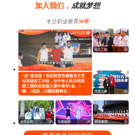
加入我们，
成就梦想
专注职业教育
38年
“金”喜连连！热烈祝贺安徽新东方烹
饪高级技工学校，在中华人民共和国
第三届职业技能大赛中勇夺1金、1
铜、1优胜，闪耀国赛舞台！