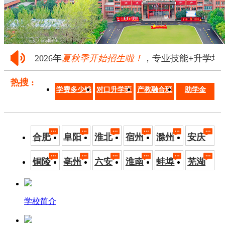
2026年
夏秋季开始招生啦！
，专业技能+升学培养·
热搜 :
学费多少钱
对口升学班
产教融合班
助学金
合肥
阜阳
淮北
宿州
滁州
安庆
铜陵
亳州
六安
淮南
蚌埠
芜湖
学校简介