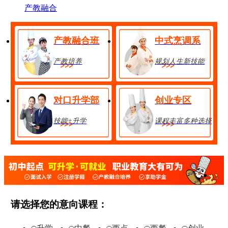
产教融合
产教融合班
中式烹调系
产教培养
规划人生新技能
对口升学部
创业专区
技能+升学
课程丰富多种选择
金典总厨班
28人
享助学金
技能+升学
在线报名
请选择您的意向课程：
经典西点班
32人
享助学金
技能+升学
在线报名