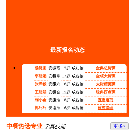
最新报名动态
杨晓圆
安徽亳
15岁
成功抢
金典总厨班
州
占
李明远
安徽阜
17岁
成功抢
金领大厨班
阳
占
张泽毅
安徽六
16岁
成功抢
大厨精英班
安
占
王明娟
安徽合
15岁
成功抢
经典西点班
肥
占
刘小金
安徽淮
18岁
成功抢
直播电商
北
占
郭巧巧
安徽淮
16岁
成功抢
旅游管理
南
占
程红红
安徽铜
14岁
成功抢
高中阶段预备技师班
陵
占
张志强
安徽宿
15岁
成功抢
计算机应用技术
中餐热选专业
学真技能
更多>
州
占
李涛
安徽合
17岁
成功抢
机电技术应用