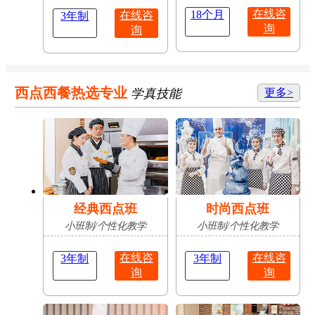
在线咨
18个月
在线咨
3年制
询
询
西点西餐热选专业
学真技能
更多>
经典西点班
时尚西点班
小班制/个性化教学
小班制/个性化教学
在线咨
在线咨
3年制
3年制
询
询