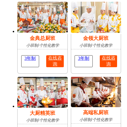
肥
占
陈志豪
安徽亳
16岁
成功抢
无人机应用技术
州
占
金典总厨班
金领大厨班
小班制/个性化教学
小班制/个性化教学
在线咨
在线咨
3年制
3年制
询
询
高端私厨班
大厨精英班
小班制/个性化教学
小班制/个性化教学