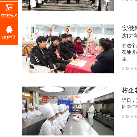
在线报名
安徽
助力
QQ咨询
在这个
荼地进
生
2025-0
校企
近日，
同学们
2025-0