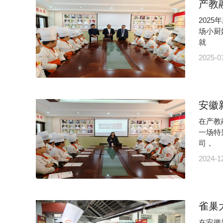
产教
202
场小厨
就
2025-0
安徽
在产教
一场特
司，
2024-1
雀巢
在安徽