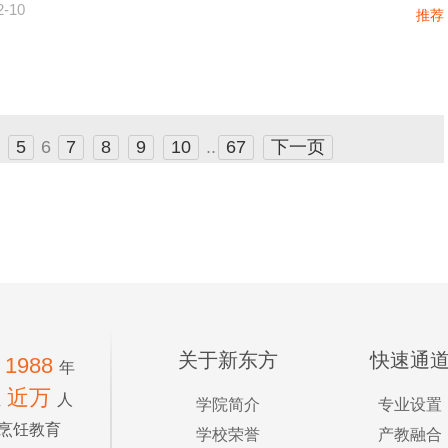
2-10
推荐
5
6
7
8
9
10
..
67
下一页
关于新东方
快速通
1988
年
近万
生
人
学院简介
专业设置
烹饪教育
学校荣誉
产教融合