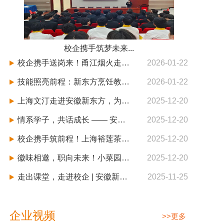
校企携手筑梦未来...
校企携手送岗来！甬江烟火走进安徽新东方，解锁餐饮职场新机遇
2026-01-22
技能照亮前程：新东方烹饪教育产教融合共同体启动暨千企万岗优才计划发布会在安徽新东方隆重举行
2026-01-22
上海文汀走进安徽新东方，为西点学子铺就甜蜜事业之路
2025-12-20
情系学子，共话成长 —— 安徽新东方赴嘉兴博美生物科技开展毕业生回访
2025-12-20
校企携手筑前程！上海裕莲茶楼走进安徽新东方招聘西点精英
2025-12-20
徽味相邀，职向未来！小菜园餐饮走进安徽新东方专场招聘圆满举行
2025-12-20
走出课堂，走进校企 | 安徽新东方中式烹调专业学子赴合肥新站利港喜来登酒店研学之旅
2025-11-25
企业视频
>>更多