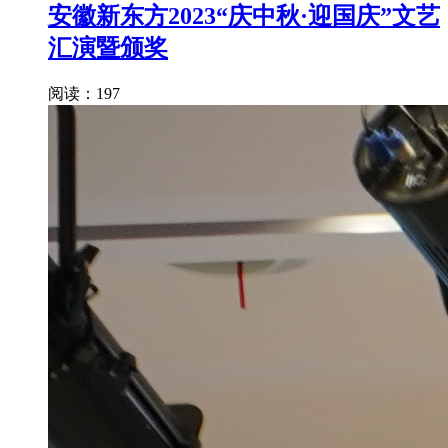
安徽新东方2023“庆中秋·迎国庆”文艺
汇演暨颁奖
阅读：197