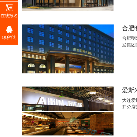
在线报名
合肥
QQ咨询
合肥明
发集团
爱斯
大连爱
开分店