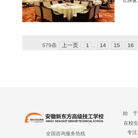
忆快速
579条
上一页
1
..
14
15
16
始 于
在校
专注
全国咨询服务热线