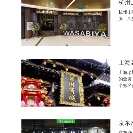
杭州
杭州山
豚、久
上海
上海老
的全资
个知名
​京东
京东7