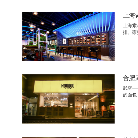
上海
上海索
排、家
​合
武空—
的面包