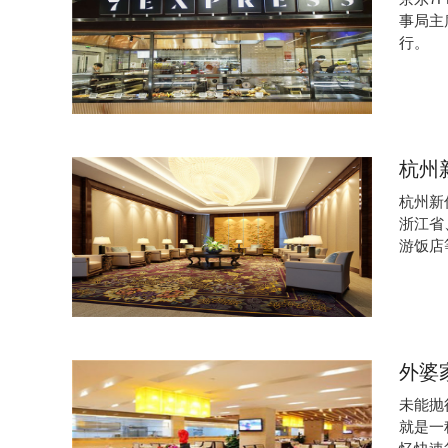
事局主
行。
​杭
杭州新
浙江省
游饭店
​外
未能抛
就是一