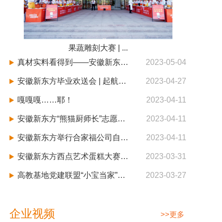
果蔬雕刻大赛 | ...
真材实料看得到——安徽新东方猪肉分档取料
2023-05-04
安徽新东方毕业欢送会 | 起航新征程，放飞梦想
2023-04-27
嘎嘎嘎……耶！
2023-04-11
安徽新东方“熊猫厨师长”志愿服务队再次上线啦~
2023-04-11
安徽新东方举行合家福公司自制熟食人员技能培训开班典礼
2023-04-11
安徽新东方西点艺术蛋糕大赛甜蜜落幕！
2023-03-31
高教基地党建联盟“小宝当家”活动来啦，让我们一睹为快
2023-03-27
企业视频
>>更多