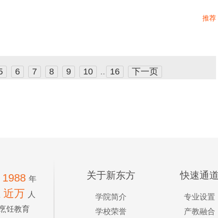
推荐
5
6
7
8
9
10
..
16
下一页
关于新东方
快速通
1988
年
近万
生
人
学院简介
专业设置
烹饪教育
学校荣誉
产教融合