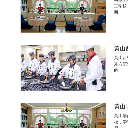
工学校
西
黄山
黄山西
东方烹
的
黄山
黄山学
校，学