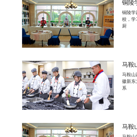
铜陵
铜陵学
校，学
厨
马鞍
马鞍山
徽新东
系
马鞍
马鞍山