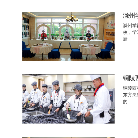
滁州
滁州学
校，学
厨
铜陵
铜陵西
东方烹
的