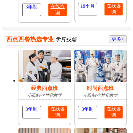
在线咨
18个月
在线咨
3年制
询
询
西点西餐热选专业
学真技能
更多>
经典西点班
时尚西点班
小班制/个性化教学
小班制/个性化教学
在线咨
在线咨
3年制
3年制
询
询