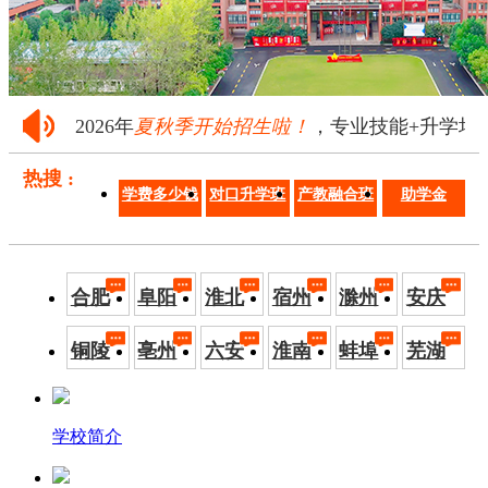
2026年
夏秋季开始招生啦！
，专业技能+升学培养·
热搜 :
学费多少钱
对口升学班
产教融合班
助学金
合肥
阜阳
淮北
宿州
滁州
安庆
铜陵
亳州
六安
淮南
蚌埠
芜湖
学校简介