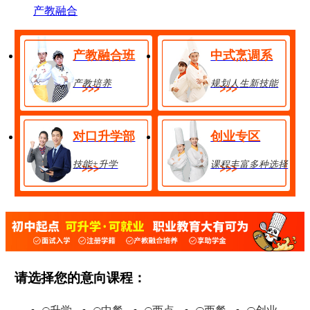
产教融合
产教融合班
中式烹调系
产教培养
规划人生新技能
对口升学部
创业专区
技能+升学
课程丰富多种选择
金典总厨班
28人
享助学金
技能+升学
在线报名
请选择您的意向课程：
经典西点班
32人
享助学金
技能+升学
在线报名