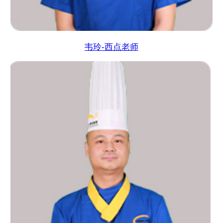
韦玲-西点老师