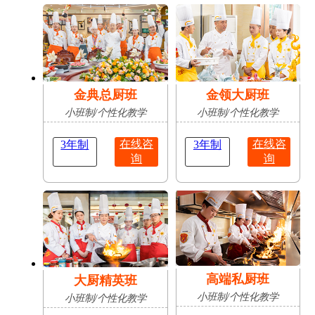
肥
占
陈志豪
安徽亳
16岁
成功抢
无人机应用技术
州
占
金典总厨班
金领大厨班
小班制/个性化教学
小班制/个性化教学
在线咨
在线咨
3年制
3年制
询
询
高端私厨班
大厨精英班
小班制/个性化教学
小班制/个性化教学