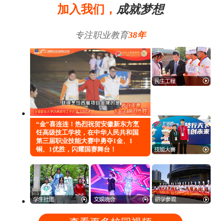
加入我们，
成就梦想
专注职业教育
38年
“金”喜连连！热烈祝贺安徽新东方烹
饪高级技工学校，在中华人民共和国
第三届职业技能大赛中勇夺1金、1
铜、1优胜，闪耀国赛舞台！