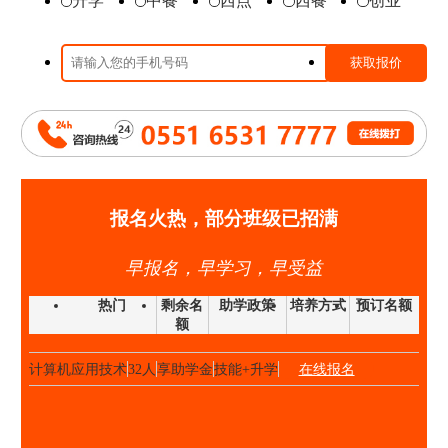
升学
中餐
西点
西餐
创业
时尚西点班
23人
享助学金
技能+升学
在线报名
高端私厨班
20人
享助学金
技能+就业
在线报名
大厨精英班
32人
享助学金
技能+升学
在线报名
高中阶段预备技师班
25人
享助学金
技能+就业
在线报名
高端私厨班
22人
享助学金
技能+就业
在线报名
金领大厨班
26人
享助学金
技能+升学
在线报名
西点西餐国际大师班
40人
享助学金
技能+升学
在线报名
报名火热，部分班级已招满
国际形象设计
28人
享助学金
技能+升学
在线报名
早报名，早学习，早受益
经典西点班
32人
享助学金
技能+升学
在线报名
时尚西点班
23人
享助学金
技能+升学
在线报名
热门
剩余名
助学政策
培养方式
预订名额
额
金典总厨班
20人
享助学金
技能+升学
在线报名
计算机应用技术
32人
享助学金
技能+升学
在线报名