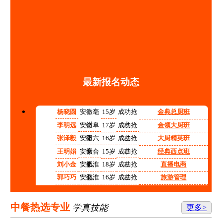
最新报名动态
杨晓圆
安徽亳
15岁
成功抢
金典总厨班
州
占
李明远
安徽阜
17岁
成功抢
金领大厨班
阳
占
张泽毅
安徽六
16岁
成功抢
大厨精英班
安
占
王明娟
安徽合
15岁
成功抢
经典西点班
肥
占
刘小金
安徽淮
18岁
成功抢
直播电商
北
占
郭巧巧
安徽淮
16岁
成功抢
旅游管理
南
占
程红红
安徽铜
14岁
成功抢
高中阶段预备技师班
陵
占
张志强
安徽宿
15岁
成功抢
计算机应用技术
中餐热选专业
学真技能
更多>
州
占
李涛
安徽合
17岁
成功抢
机电技术应用