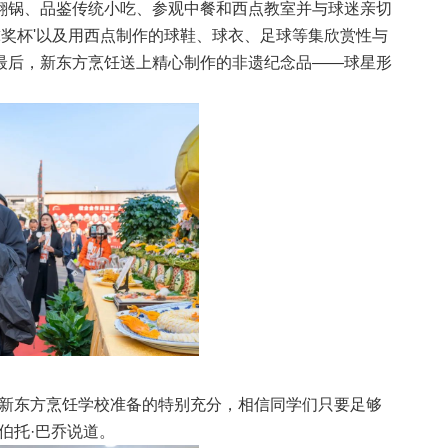
翻锅、品鉴传统小吃、参观中餐和西点教室并与球迷亲切
球奖杯'以及用西点制作的球鞋、球衣、足球等集欣赏性与
最后，新东方烹饪送上精心制作的非遗纪念品——球星形
。新东方烹饪学校准备的特别充分，相信同学们只要足够
伯托·巴乔说道。