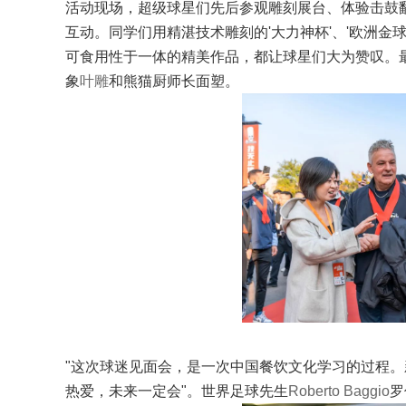
活动现场，超级球星们先后参观雕刻展台、体验击鼓
互动。同学们用精湛技术雕刻的'大力神杯'、'欧洲金
可食用性于一体的精美作品，都让球星们大为赞叹。
象
叶雕
和熊猫厨师长面塑。
"这次球迷见面会，是一次中国餐饮文化学习的过程
热爱，未来一定会"。世界足球先生
Roberto Baggio
罗