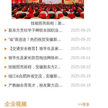
技能照亮前程：新...
新东方烹饪学子蝉联全国职业技能大赛烹饪（西餐）项目冠军
2025-09-25
“金”喜连连！热烈祝贺安徽新东方在全国职业技能大赛中勇夺1金1铜1优胜，闪耀国赛舞台！
2025-09-25
【交通安全教育】致学生及家长的开学第一封信
2025-09-01
致学生及家长防范电信网络诈骗的一封信
2025-09-01
技能照亮前程，安徽新东方2025“双高人才计划”暨四校生专业升级发布会盛大启航！
2025-08-22
镇江&合肥跨省交流，安徽新东方助力三方合作，深化产教融合
2025-05-23
产教融合育英才，校友聚力启新篇 | 安徽新东方2025年春季人才交流会暨校友会启动仪式圆满举行
2025-04-18
企业视频
>>更多