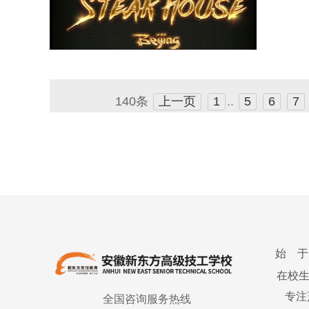
140条
上一页
1
..
5
6
7
始 于
在校
专注
全国咨询服务热线