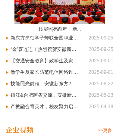
技能照亮前程：新...
新东方烹饪学子蝉联全国职业技能大赛烹饪（西餐）项目冠军
2025-09-25
“金”喜连连！热烈祝贺安徽新东方在全国职业技能大赛中勇夺1金1铜1优胜，闪耀国赛舞台！
2025-09-25
【交通安全教育】致学生及家长的开学第一封信
2025-09-01
致学生及家长防范电信网络诈骗的一封信
2025-09-01
技能照亮前程，安徽新东方2025“双高人才计划”暨四校生专业升级发布会盛大启航！
2025-08-22
镇江&合肥跨省交流，安徽新东方助力三方合作，深化产教融合
2025-05-23
产教融合育英才，校友聚力启新篇 | 安徽新东方2025年春季人才交流会暨校友会启动仪式圆满举行
2025-04-18
企业视频
>>更多